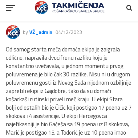
2.MLS
2.MLS, Hercegovac – Star, 96:71
by
VŽ_admin
04/12/2023
Od samog starta meča domaća ekipa je zaigrala
odlično, napravila dvocifrenu razliku koju je
konstantno uvećavala, u jednom momentu prvog
poluvremena je bilo čak 30 razlike. Nisu ni u drugom
poluvremenu gosti iz Novog Sada nijednom ozbiljnije
zapretili ekipi iz Gajdobre, tako da su domaći
košarkaši rutinski priveli meč kraju. U ekipi Stara
bolji od ostalih bio je Čičić koji postigao 17 poena uz 7
skokova i 4 asistencije. U ekipi Hercegovca
najefikasniji je bio Gaćeša sa 19 poena uz 8 skokova,
Marić je postigao 15, a Todorić je uz 10 poena imao