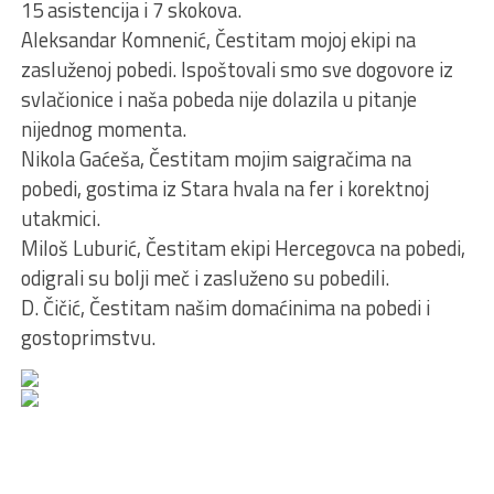
15 asistencija i 7 skokova.
Aleksandar Komnenić, Čestitam mojoj ekipi na
zasluženoj pobedi. Ispoštovali smo sve dogovore iz
svlačionice i naša pobeda nije dolazila u pitanje
nijednog momenta.
Nikola Gaćeša, Čestitam mojim saigračima na
pobedi, gostima iz Stara hvala na fer i korektnoj
utakmici.
Miloš Luburić, Čestitam ekipi Hercegovca na pobedi,
odigrali su bolji meč i zasluženo su pobedili.
D. Čičić, Čestitam našim domaćinima na pobedi i
gostoprimstvu.