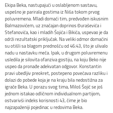
Ekipa Beka, nastupajući u oslabljenom sastavu,
uspešno je parirala gostima iz Niša tokom prvog
poluvremena. Mladi domaći tim, predvođen iskusnim
Balmazovićem, uz značajan doprinos Đuraševića i
Stefanovića, kao i mladih Šojića i Bikića, uspevao je da
održi rezultatski priključak. Na veliki odmor domaćini
su otišli sa blagom prednošću od 46:43, što je ulivalo
nadu u nastavku meča. Ipak, u drugom poluvremenu
usledila je silovita ofanziva gostiju, na koju Beko nije
uspeo da pronađe adekvatan odgovor. Konstantin
pravi ubedljiv preokret, postepeno povećava razliku i
dolazi do pobede koja je na kraju bila nedostižna za
igrače Beka. U porazu svog tima, Miloš Šojić se još
jednom istakao odličnom individualnom partijom,
ostvarivši indeks korisnosti 43, čime je bio
najzapaženiji pojedinac u redovima Beka.