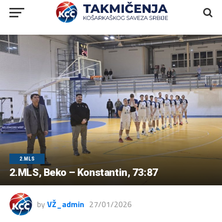
2.MLS
2.MLS, Beko – Konstantin, 73:87
by
VŽ_admin
27/01/2026