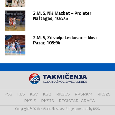
2.MLS, Niš Maxbet – Proleter
Naftagas, 102:75
2.MLS, Zdravlje Leskovac – Novi
Pazar, 106:94
KSS
KLS
KSV
KSB
RKSCS
RKSRKM
RKSZS
RKSIS
RKSJS
REGISTAR IGRAČA
Copyright © 2018 Košarkaški savez Srbije, powered by KSS.