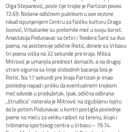
Olga Stepanović, posle čije trojke je Partizan poveo
72:69. Nošene odličnom publikom u ove sezone
nikad ispunjenijem Centru za fizičku kulturu Drago
Jovović, Vrbašanke su prelomile meč u svoju korist.
Anastasija Podunavac sa četiri i Teodora Sarić sa dva
poena, na asistencije odlične Ristić, donele su Vrbasu
tri poena viška na 32 sekunde pre kraja. Milica
Mitrović je umanjila prednost domaćih, a na drugoj
strani sigurna sa linije slobodnih bacanja bila je
Ristić. Na 17 sekundi pre kraja Partizan je imao
poslednji napad i priliku da eventualnom trojkom
meč odvede u produžetak. Ipak, odlična odbrana
„štrudlica“ naterala je Mitrović na izgubljenu loptu
da bi potom Podunavac u kontri postigla poslednje
poene na meču za veliku radost na terenu, klupi i
tribinama sportskog centra u Vrbasu – 79:74.