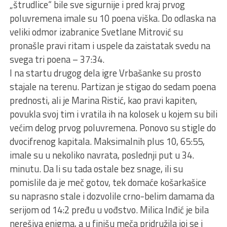
„štrudlice“ bile sve sigurnije i pred kraj prvog
poluvremena imale su 10 poena viška. Do odlaska na
veliki odmor izabranice Svetlane Mitrović su
pronašle pravi ritam i uspele da zaistatak svedu na
svega tri poena – 37:34.
I na startu drugog dela igre Vrbašanke su prosto
stajale na terenu. Partizan je stigao do sedam poena
prednosti, ali je Marina Ristić, kao pravi kapiten,
povukla svoj tim i vratila ih na kolosek u kojem su bili
većim delog prvog poluvremena. Ponovo su stigle do
dvocifrenog kapitala. Maksimalnih plus 10, 65:55,
imale su u nekoliko navrata, poslednji put u 34.
minutu. Da li su tada ostale bez snage, ili su
pomislile da je meč gotov, tek domaće košarkašice
su naprasno stale i dozvolile crno-belim damama da
serijom od 14:2 pređu u vođstvo. Milica Inđić je bila
nerešiva enigma, a u finišu meča pridružila joj se i