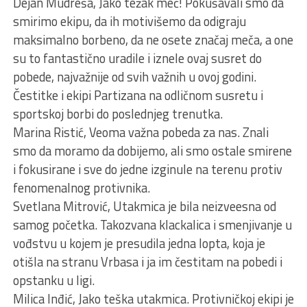
Dejan Mudreša, Jako težak meč! Pokušavali smo da
smirimo ekipu, da ih motivišemo da odigraju
maksimalno borbeno, da ne osete značaj meča, a one
su to fantastično uradile i iznele ovaj susret do
pobede, najvažnije od svih važnih u ovoj godini.
Čestitke i ekipi Partizana na odličnom susretu i
sportskoj borbi do poslednjeg trenutka.
Marina Ristić, Veoma važna pobeda za nas. Znali
smo da moramo da dobijemo, ali smo ostale smirene
i fokusirane i sve do jedne izginule na terenu protiv
fenomenalnog protivnika.
Svetlana Mitrović, Utakmica je bila neizveesna od
samog početka. Takozvana klackalica i smenjivanje u
vođstvu u kojem je presudila jedna lopta, koja je
otišla na stranu Vrbasa i ja im čestitam na pobedi i
opstanku u ligi.
Milica Inđić, Jako teška utakmica. Protivničkoj ekipi je