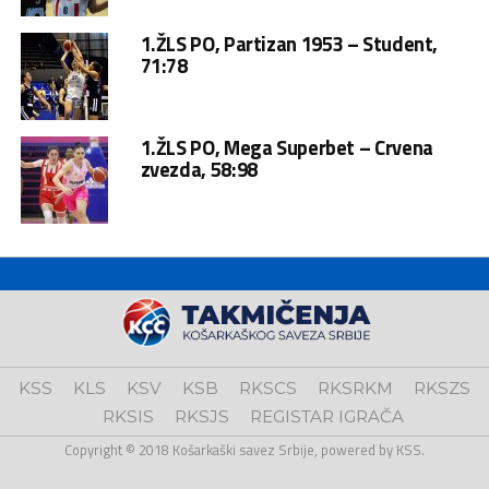
1.ŽLS PO, Partizan 1953 – Student,
71:78
1.ŽLS PO, Mega Superbet – Crvena
zvezda, 58:98
KSS
KLS
KSV
KSB
RKSCS
RKSRKM
RKSZS
RKSIS
RKSJS
REGISTAR IGRAČA
Copyright © 2018 Košarkaški savez Srbije, powered by KSS.