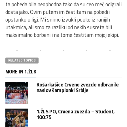
ta pobeda bila neophodna tako da su ceo meč odigrali
dosta jako. Ovim putem im čestitam na pobedi i
opstanku u ligi. Mi snimo izvukli pouke iz ranijih
utakmica, ali smo za razliku od nekih susreta bili
maksimalno borbeni i na tome čestitam mojoj ekipi.
RELATED TOPICS
MORE IN 1.ŽLS
Košarkašice Crvene zvezde odbranile
naslov šampionki Srbije
1.ŽLS PO, Crvena zvezda – Student,
100:75