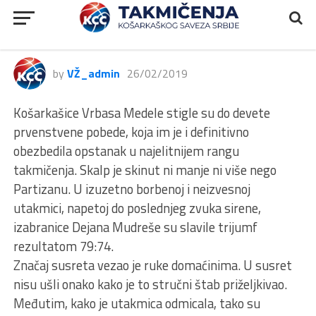
1ŽLS, Vrbas Medela – Partizan
1953, 79:74
by
VŽ_admin
26/02/2019
Košarkašice Vrbasa Medele stigle su do devete
prvenstvene pobede, koja im je i definitivno
obezbedila opstanak u najelitnijem rangu
takmičenja. Skalp je skinut ni manje ni više nego
Partizanu. U izuzetno borbenoj i neizvesnoj
utakmici, napetoj do poslednjeg zvuka sirene,
izabranice Dejana Mudreše su slavile trijumf
rezultatom 79:74.
Značaj susreta vezao je ruke domaćinima. U susret
nisu ušli onako kako je to stručni štab priželjkivao.
Međutim, kako je utakmica odmicala, tako su