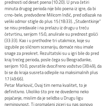
prednosti od deset poena (10:20). U prva četiri
minuta drugog perioda nije bilo poena iz igre, da bi
crno-bele, predvođene Milicom Inđić, pred odlazak na
veliki odmor stigle do plus 15 (18:33). „Studentkinje“
se nisu predavale i na prelazu iz drugu u treću
četvrtinu, serijom 15:0, anulirale su prednost gošći
(33:33). Kao i u prethodne tri utakmice, koje su
izgubile po sličnom scenariju, domaće nisu imale
snage za preokret. Rezultatski su u igri bile do pred
kraj trećeg perioda, posle čega su Beograđanke,
serijom 10:0, povratile dvocifreno vođstvo (38:49), da
bi se do kraja susreta odlepile na maksimalnih plus
17 (49:66).
Petar Marković, Ovaj tim nema kvalitet, to je
definitivno. Ukoliko što pre ne dovedemo neko
pojačanje, mislim da je selidba u Drugu ligu
neminovnost. Ti promašeni ziceri su nas ponovo