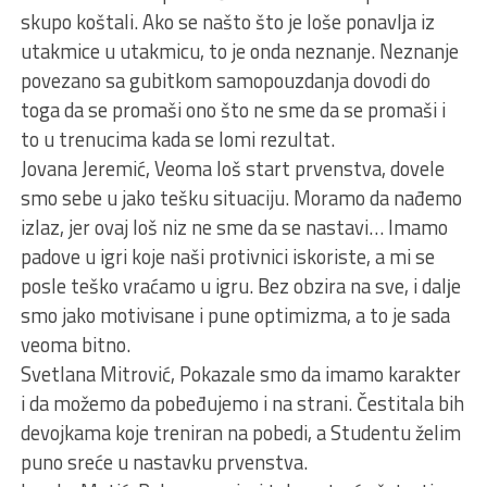
skupo koštali. Ako se našto što je loše ponavlјa iz
utakmice u utakmicu, to je onda neznanje. Neznanje
povezano sa gubitkom samopouzdanja dovodi do
toga da se promaši ono što ne sme da se promaši i
to u trenucima kada se lomi rezultat.
Jovana Jeremić, Veoma loš start prvenstva, dovele
smo sebe u jako tešku situaciju. Moramo da nađemo
izlaz, jer ovaj loš niz ne sme da se nastavi… Imamo
padove u igri koje naši protivnici iskoriste, a mi se
posle teško vraćamo u igru. Bez obzira na sve, i dalјe
smo jako motivisane i pune optimizma, a to je sada
veoma bitno.
Svetlana Mitrović, Pokazale smo da imamo karakter
i da možemo da pobeđujemo i na strani. Čestitala bih
devojkama koje treniran na pobedi, a Studentu želim
puno sreće u nastavku prvenstva.