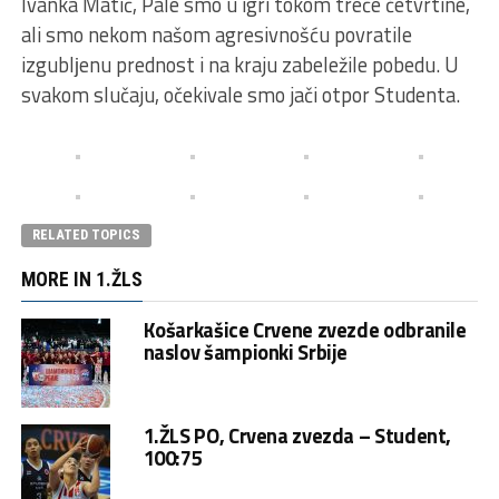
Ivanka Matić, Pale smo u igri tokom treće četvrtine,
ali smo nekom našom agresivnošću povratile
izgublјenu prednost i na kraju zabeležile pobedu. U
svakom slučaju, očekivale smo jači otpor Studenta.
RELATED TOPICS
MORE IN 1.ŽLS
Košarkašice Crvene zvezde odbranile
naslov šampionki Srbije
1.ŽLS PO, Crvena zvezda – Student,
100:75