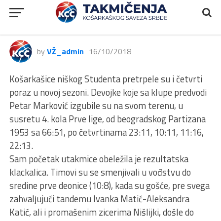
1ŽLS, Student – Partizan 1953,
51:66
by
VŽ_admin
16/10/2018
Košarkašice niškog Studenta pretrpele su i četvrti
poraz u novoj sezoni. Devojke koje sa klupe predvodi
Petar Marković izgubile su na svom terenu, u
susretu 4. kola Prve lige, od beogradskog Partizana
1953 sa 66:51, po četvrtinama 23:11, 10:11, 11:16,
22:13.
Sam početak utakmice obeležila je rezultatska
klackalica. Timovi su se smenjivali u vođstvu do
sredine prve deonice (10:8), kada su gošće, pre svega
zahvalјujući tandemu Ivanka Matić-Aleksandra
Katić, ali i promašenim zicerima Nišlijki, došle do