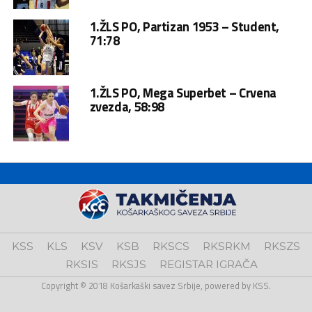
1.ŽLS PO, Partizan 1953 – Student,
71:78
1.ŽLS PO, Mega Superbet – Crvena
zvezda, 58:98
KSS
KLS
KSV
KSB
RKSCS
RKSRKM
RKSZS
RKSIS
RKSJS
REGISTAR IGRAČA
Copyright © 2018 Košarkaški savez Srbije, powered by KSS.