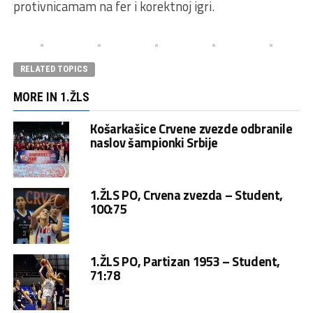
protivnicamam na fer i korektnoj igri.
RELATED TOPICS
MORE IN 1.ŽLS
Košarkašice Crvene zvezde odbranile
naslov šampionki Srbije
1.ŽLS PO, Crvena zvezda – Student,
100:75
1.ŽLS PO, Partizan 1953 – Student,
71:78