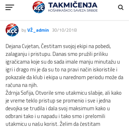
1ŽLS, Novosadska ŽKA – Loznica,
74:52
by
VŽ_admin
30/10/2018
Dejana Cvjetan, Čestitam svojoj ekipi na pobedi,
zalaganju i pristupu. Danas smo pružili priliku
igračicama koje su do sada imale manju minutažu u
igri i drago mi je da su to na pravi način iskoristile i
pokazale da klub i ekipa u narednom periodu može da
računa na njih.
Ždrnja Sofija, Otvorile smo utakmicu slabije, ali kako
je vreme teklo pristup se promenio i sve i jedna
devojka se trudila i dala svoj maksimum kako u
odbrani tako i u napadu i tako smo i prelomili
utakmicu u našu korist. Želim da čestitam