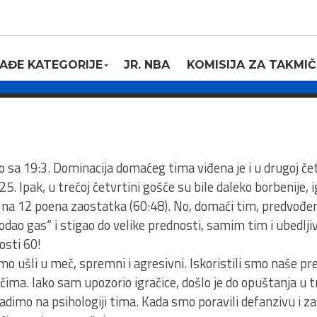
artizan 1953,
AĐE KATEGORIJE
JR. NBA
KOMISIJA ZA TAKMIČ
9
 sa 19:3. Dominacija domaćeg tima viđena je i u drugoj čet
. Ipak, u trećoj četvrtini gošće su bile daleko borbenije, i
na 12 poena zaostatka (60:48). No, domaći tim, predvođ
ao gas“ i stigao do velike prednosti, samim tim i ubedlji
osti 60!
o ušli u meč, spremni i agresivni. Iskoristili smo naše pre
čima. Iako sam upozorio igračice, došlo je do opuštanja u tr
imo na psihologiji tima. Kada smo poravili defanzivu i zai