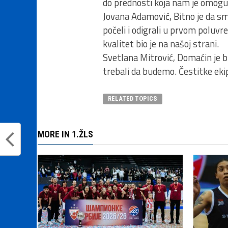
do prednosti koja nam je omogu
Jovana Adamović, Bitno je da s
počeli i odigrali u prvom poluvr
kvalitet bio je na našoj strani.
Svetlana Mitrović, Domaćin je bi
trebali da budemo. Čestitke eki
RELATED TOPICS
MORE IN 1.ŽLS