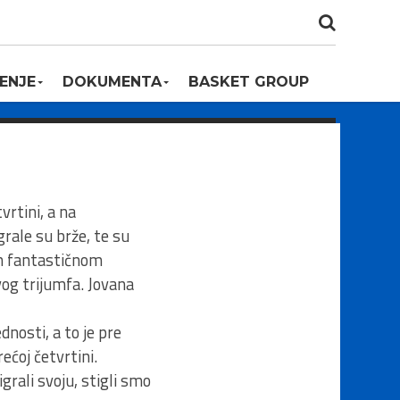
ENJE
DOKUMENTA
BASKET GROUP
vrtini, a na
grale su brže, te su
en fantastičnom
vog trijumfa. Jovana
dnosti, a to je pre
ećoj četvrtini.
grali svoju, stigli smo