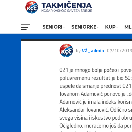
1ŽLS, 021 – P
90:62
SENIORI
SENIORKE
KUP
ML
by
VŽ_admin
07/10/201
021 je mnogo bolje počeo i poveo
poluvremenu rezultat je bio 50:25
uspele da smanje prednost 021 
Jovanom Adamović ponovo je „dod
Adamović je imala indeks korisn
Aleksandar Jovanović, Odlično sm
svega visina i iskustvo pod obru
Očigledno, moraćemo još da porad