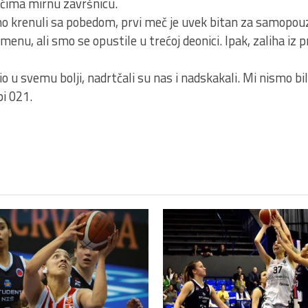
ćima mirnu završnicu.
mo krenuli sa pobedom, prvi meč je uvek bitan za samopo
emenu, ali smo se opustile u trećoj deonici. Ipak, zaliha iz
o u svemu bolji, nadrtčali su nas i nadskakali. Mi nismo b
pi 021.