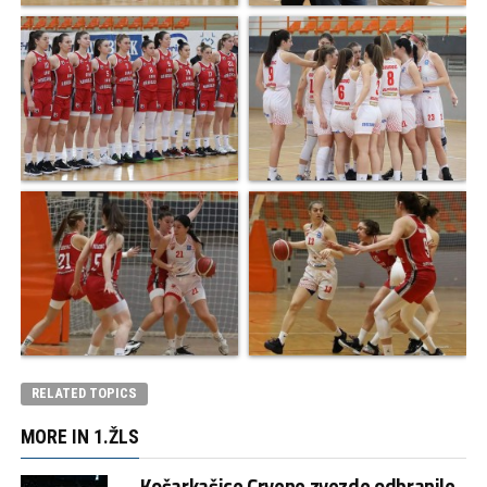
RELATED TOPICS
MORE IN 1.ŽLS
Košarkašice Crvene zvezde odbranile