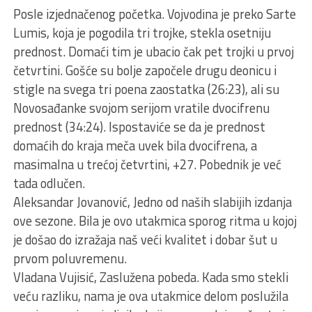
Posle izjednačenog početka. Vojvodina je preko Sarte
Lumis, koja je pogodila tri trojke, stekla osetniju
prednost. Domaći tim je ubacio čak pet trojki u prvoj
četvrtini. Gošće su bolje započele drugu deonicu i
stigle na svega tri poena zaostatka (26:23), ali su
Novosađanke svojom serijom vratile dvocifrenu
prednost (34:24). Ispostaviće se da je prednost
domaćih do kraja meča uvek bila dvocifrena, a
masimalna u trećoj četvrtini, +27. Pobednik je već
tada odlučen.
Aleksandar Jovanović, Jedno od naših slabijih izdanja
ove sezone. Bila je ovo utakmica sporog ritma u kojoj
je došao do izražaja naš veći kvalitet i dobar šut u
prvom poluvremenu.
Vladana Vujisić, Zaslužena pobeda. Kada smo stekli
veću razliku, nama je ova utakmice delom poslužila