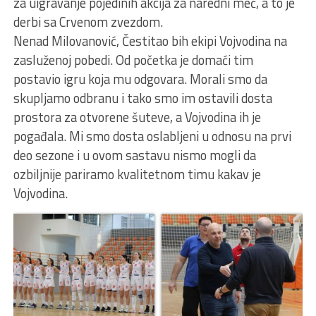
za uigravanje pojedinih akcija za naredni meč, a to je
derbi sa Crvenom zvezdom.
Nenad Milovanović, Čestitao bih ekipi Vojvodina na
zasluženoj pobedi. Od početka je domaći tim
postavio igru koja mu odgovara. Morali smo da
skupljamo odbranu i tako smo im ostavili dosta
prostora za otvorene šuteve, a Vojvodina ih je
pogađala. Mi smo dosta oslabljeni u odnosu na prvi
deo sezone i u ovom sastavu nismo mogli da
ozbiljnije pariramo kvalitetnom timu kakav je
Vojvodina.