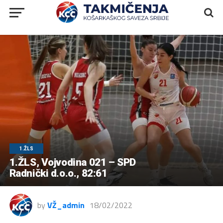
1.ŽLS
1.ŽLS, Vojvodina 021 – SPD
Radnički d.o.o., 82:61
by
VŽ_admin
18/02/2022