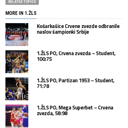
RELATED TOPICS
MORE IN 1.ŽLS
Košarkašice Crvene zvezde odbranile
naslov šampionki Srbije
1.ŽLS PO, Crvena zvezda – Student,
100:75
1.ŽLS PO, Partizan 1953 – Student,
71:78
1.ŽLS PO, Mega Superbet – Crvena
zvezda, 58:98