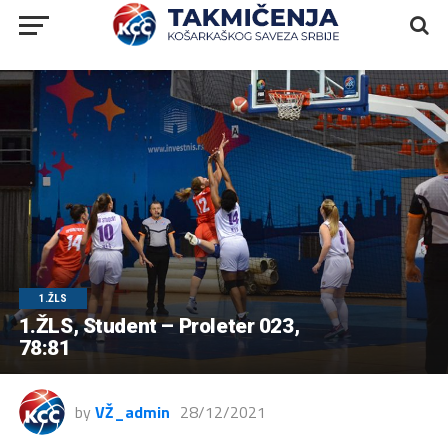
1.ŽLS
1.ŽLS, Student – Proleter 023,
78:81
by
VŽ_admin
28/12/2021