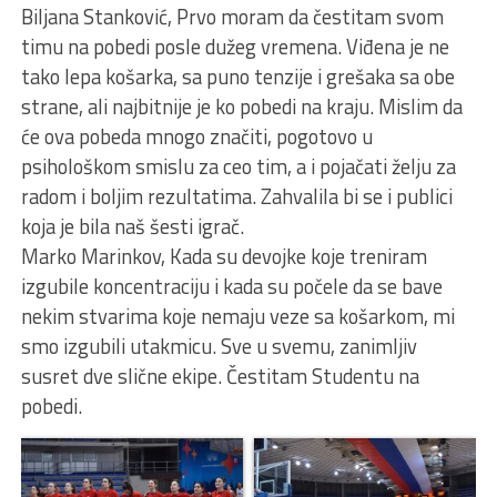
Biljana Stanković, Prvo moram da čestitam svom
timu na pobedi posle dužeg vremena. Viđena je ne
tako lepa košarka, sa puno tenzije i grešaka sa obe
strane, ali najbitnije je ko pobedi na kraju. Mislim da
će ova pobeda mnogo značiti, pogotovo u
psihološkom smislu za ceo tim, a i pojačati želju za
radom i boljim rezultatima. Zahvalila bi se i publici
koja je bila naš šesti igrač.
Marko Marinkov, Kada su devojke koje treniram
izgubile koncentraciju i kada su počele da se bave
nekim stvarima koje nemaju veze sa košarkom, mi
smo izgubili utakmicu. Sve u svemu, zanimljiv
susret dve slične ekipe. Čestitam Studentu na
pobedi.