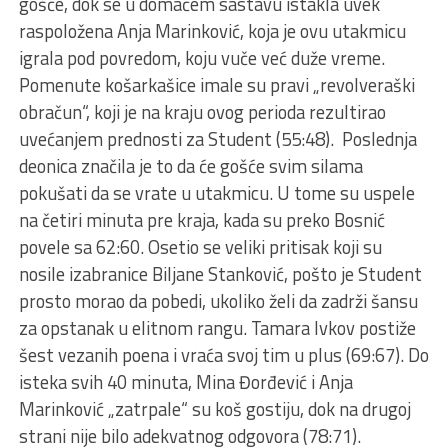
gošće, dok se u domaćem sastavu istakla uvek
raspoložena Anja Marinković, koja je ovu utakmicu
igrala pod povredom, koju vuče već duže vreme.
Pomenute košarkašice imale su pravi „revolveraški
obračun“, koji je na kraju ovog perioda rezultirao
uvećanjem prednosti za Student (55:48). Poslednja
deonica značila je to da će gošće svim silama
pokušati da se vrate u utakmicu. U tome su uspele
na četiri minuta pre kraja, kada su preko Bosnić
povele sa 62:60. Osetio se veliki pritisak koji su
nosile izabranice Biljane Stanković, pošto je Student
prosto morao da pobedi, ukoliko želi da zadrži šansu
za opstanak u elitnom rangu. Tamara Ivkov postiže
šest vezanih poena i vraća svoj tim u plus (69:67). Do
isteka svih 40 minuta, Mina Đorđević i Anja
Marinković „zatrpale“ su koš gostiju, dok na drugoj
strani nije bilo adekvatnog odgovora (78:71).