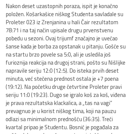
Nakon deset uzastopnih poraza, ispit je konačno
položen. Košarkašice niškog Studenta savladale su
Proleter 023 iz Zrenjanina u hali Čair rezultatom
78:71 i na taj način upisale drugu prvenstvenu
pobedu u sezoni. Ovaj trijumf značajno je uvećao
šanse kada je borba za opstanak u pitanju. Gošće su
na startu brzo povele sa 5:0, ali je usledila još
furioznija reakcija na drugoj strani, pošto su Nišlijke
napravile seriju 12:0 (12:5). Do isteka prvih deset
minuta, već stečena prednost ostala je +7 poena
(19:12). Na početku druge četvrtine Proleter pravi
seriju 11:0 (19:23). Dugo se igralo koš za koš, viđena
je prava rezultatska klackalica, a „tas na vagi“
prevagnuo je u korist niškog tima, koji na pauzu
odlazi sa minimalnom prednošću (36:35). Treći
kvartal pripao je Studentu. Bosnić je pogađala za