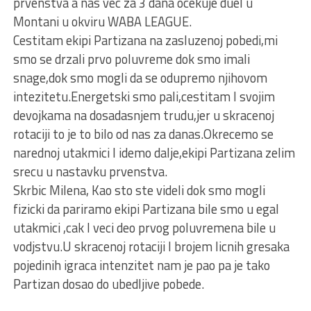
prvenstva a nas vec za 3 dana ocekuje duel u
Montani u okviru WABA LEAGUE.
Cestitam ekipi Partizana na zasluzenoj pobedi,mi
smo se drzali prvo poluvreme dok smo imali
snage,dok smo mogli da se odupremo njihovom
intezitetu.Energetski smo pali,cestitam I svojim
devojkama na dosadasnjem trudu,jer u skracenoj
rotaciji to je to bilo od nas za danas.Okrecemo se
narednoj utakmici I idemo dalje,ekipi Partizana zelim
srecu u nastavku prvenstva.
Skrbic Milena, Kao sto ste videli dok smo mogli
fizicki da pariramo ekipi Partizana bile smo u egal
utakmici ,cak I veci deo prvog poluvremena bile u
vodjstvu.U skracenoj rotaciji I brojem licnih gresaka
pojedinih igraca intenzitet nam je pao pa je tako
Partizan dosao do ubedljive pobede.