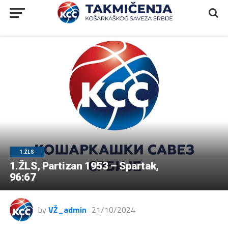
1.ŽLS
1.ŽLS, Partizan 1953 – Spartak,
96:67
by
VŽ_admin
21/10/2024