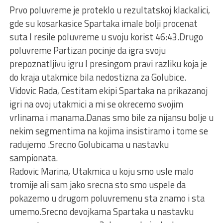
Prvo poluvreme je proteklo u rezultatskoj klackalici,
gde su kosarkasice Spartaka imale bolji procenat
suta I resile poluvreme u svoju korist 46:43.Drugo
poluvreme Partizan pocinje da igra svoju
prepoznatljivu igru I presingom pravi razliku koja je
do kraja utakmice bila nedostizna za Golubice.
Vidovic Rada, Cestitam ekipi Spartaka na prikazanoj
igri na ovoj utakmici a mi se okrecemo svojim
vrlinama i manama.Danas smo bile za nijansu bolje u
nekim segmentima na kojima insistiramo i tome se
radujemo .Srecno Golubicama u nastavku
sampionata.
Radovic Marina, Utakmica u koju smo usle malo
tromije ali sam jako srecna sto smo uspele da
pokazemo u drugom poluvremenu sta znamo i sta
umemo.Srecno devojkama Spartaka u nastavku