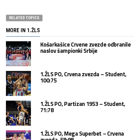
RELATED TOPICS
MORE IN 1.ŽLS
Košarkašice Crvene zvezde odbranile
naslov šampionki Srbije
1.ŽLS PO, Crvena zvezda – Student,
100:75
1.ŽLS PO, Partizan 1953 – Student,
71:78
1.ŽLS PO, Mega Superbet – Crvena
zvezda, 58:98