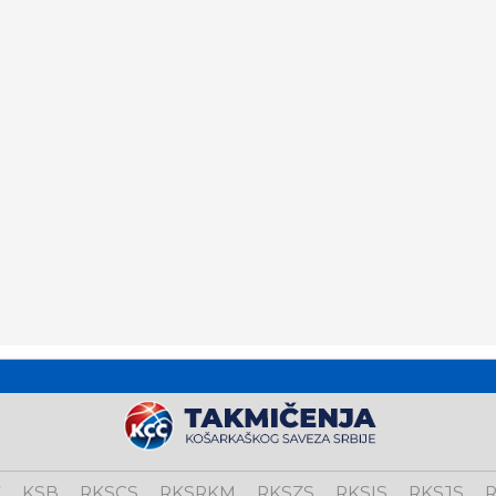
V
KSB
RKSCS
RKSRKM
RKSZS
RKSIS
RKSJS
R