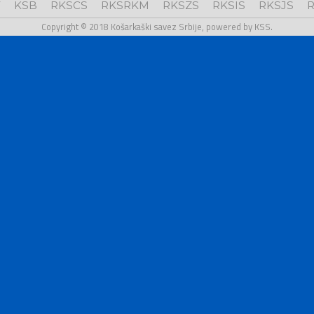
V
KSB
RKSCS
RKSRKM
RKSZS
RKSIS
RKSJS
R
Copyright © 2018 Košarkaški savez Srbije, powered by KSS.