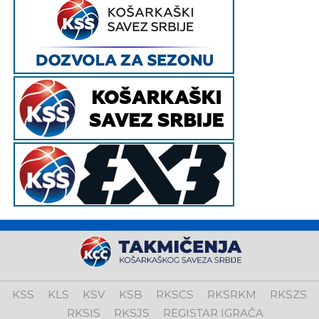
KSS
KLS
KSV
KSB
RKSCS
RKSRKM
RKSZS
RKSIS
RKSJS
REGISTAR IGRAČA