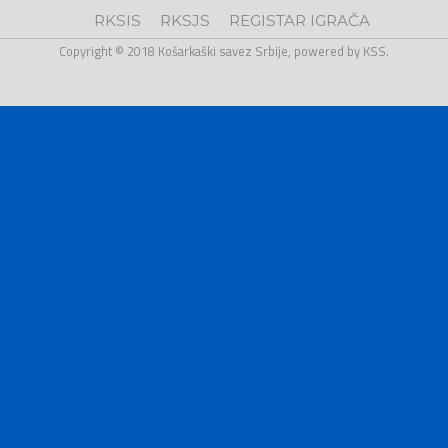
RKSIS
RKSJS
REGISTAR IGRAČA
Copyright © 2018 Košarkaški savez Srbije, powered by KSS.