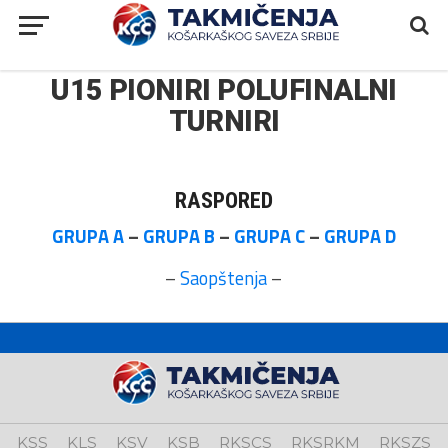
U15 PIONIRI POLUFINALNI
TURNIRI
RASPORED
GRUPA A
–
GRUPA B
–
GRUPA C
–
GRUPA D
–
Saopštenja
–
KSS
KLS
KSV
KSB
RKSCS
RKSRKM
RKSZS